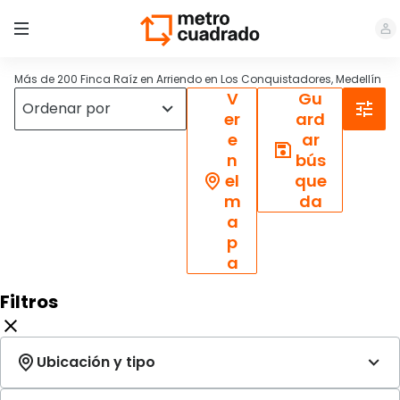
Más de 200 Finca Raíz en Arriendo en Los Conquistadores, Medellín
V
Gu
er
ard
e
ar
n
bús
el
que
m
da
a
p
a
Filtros