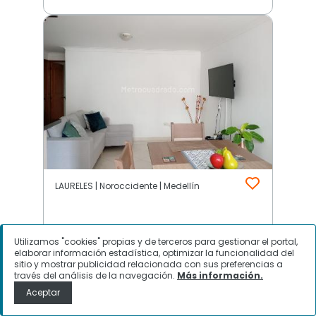
LAURELES | Noroccidente | Medellín
$
2.800.000
Utilizamos "cookies" propias y de terceros para gestionar el portal,
elaborar información estadística, optimizar la funcionalidad del
Apartamento en Arriendo,
sitio y mostrar publicidad relacionada con sus preferencias a
través del análisis de la navegación.
Más información.
LAURELES, Medellín
Aceptar