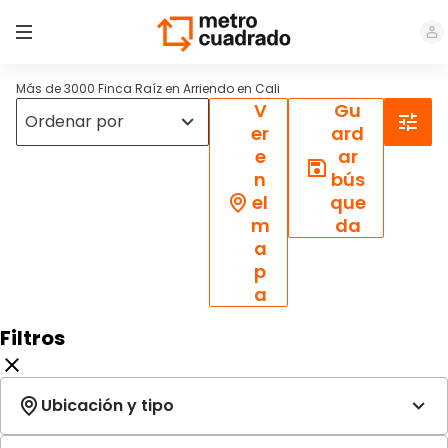
Más de 3000 Finca Raíz en Arriendo en Cali
V
Gu
er
ard
e
ar
n
bús
el
que
m
da
a
p
a
Filtros