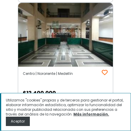
Centro | Nororiente | Medellín
$
12.400.000
Utilizamos "cookies" propias y de terceros para gestionar el portal,
Oficina en Arriendo, Centro,
elaborar información estadística, optimizar la funcionalidad del
sitio y mostrar publicidad relacionada con sus preferencias a
Medellín
través del análisis de la navegación.
Más información.
Aceptar