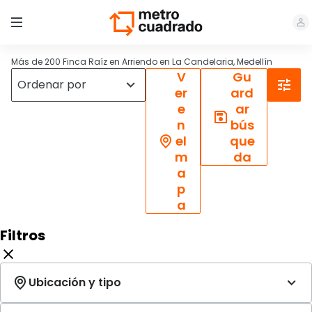
Más de 200 Finca Raíz en Arriendo en La Candelaria, Medellín
V
Gu
er
ard
e
ar
n
bús
el
que
m
da
a
p
a
Filtros