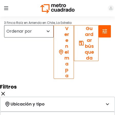
3 Finca Raíz en Arriendo en Chile, La Estrella
V
Gu
er
ard
e
ar
n
bús
el
que
m
da
a
p
a
Filtros