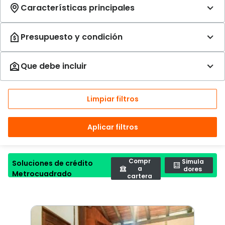
Limpiar filtros
Aplicar filtros
Compr
Simula
Soluciones de crédito
a
dores
Metrocuadrado
cartera