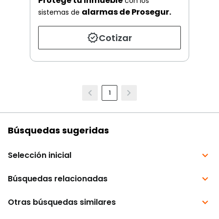
Protege tu inmueble
con los
alarmas de Prosegur.
sistemas de
Cotizar
1