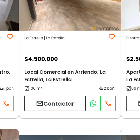
La Estrella | La Estrella
Centro |
$
4.500.000
$
2.5
tro,
Local Comercial en Arriendo, La
Apart
Estrella, La Estrella
La Es
Contactar