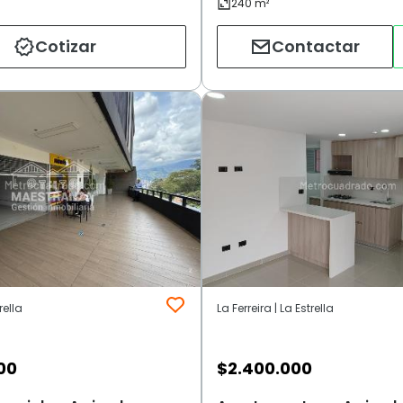
Cotizar
Contactar
rella
La Ferreira | La Estrella
00
$
2.400.000