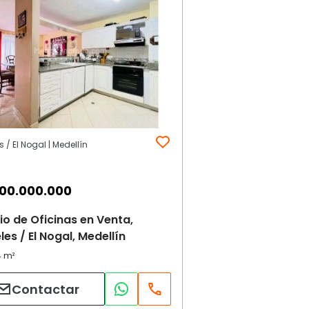
s / El Nogal | Medellín
00.000.000
cio de Oficinas en Venta,
les / El Nogal, Medellín
Contactar