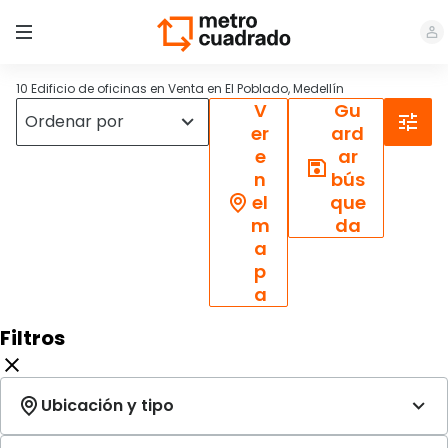
10 Edificio de oficinas en Venta en El Poblado, Medellín
V
Gu
er
ard
e
ar
n
bús
el
que
m
da
a
p
a
Filtros