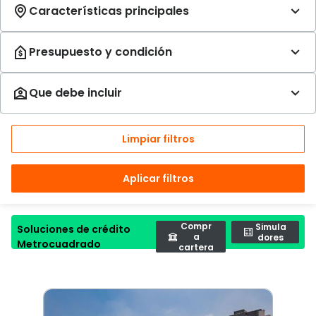
Limpiar filtros
Aplicar filtros
Compr
Simula
Soluciones de crédito
a
dores
Metrocuadrado
cartera