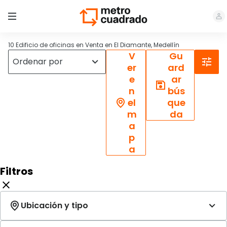
10 Edificio de oficinas en Venta en El Diamante, Medellín
V
Gu
er
ard
e
ar
n
bús
el
que
m
da
a
p
a
Filtros