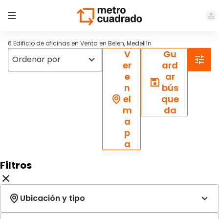
6 Edificio de oficinas en Venta en Belen, Medellín
V
Gu
er
ard
e
ar
n
bús
el
que
m
da
a
p
a
Filtros