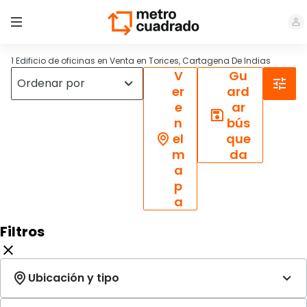
1 Edificio de oficinas en Venta en Torices, Cartagena De Indias
V
Gu
er
ard
e
ar
n
bús
el
que
m
da
a
p
a
Filtros