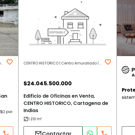
San Pedro | Centro Amurallado | Cartagena de Indias
CENTRO HISTORICO | Centro Amurallado | Cartagena de Indias
$
24.045.500.000
Prot
San
Edificio de Oficinas en Venta,
siste
CENTRO HISTORICO, Cartagena de
Indias
Contactar