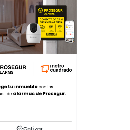
ege tu inmueble
con los
alarmas de Prosegur.
mas de
Cotizar