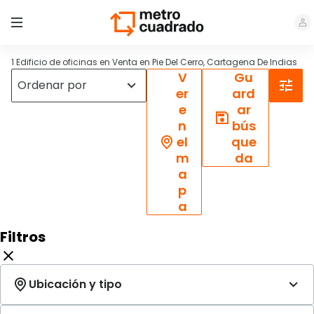
1 Edificio de oficinas en Venta en Pie Del Cerro, Cartagena De Indias
V
Gu
er
ard
e
ar
n
bús
el
que
m
da
a
p
a
Filtros