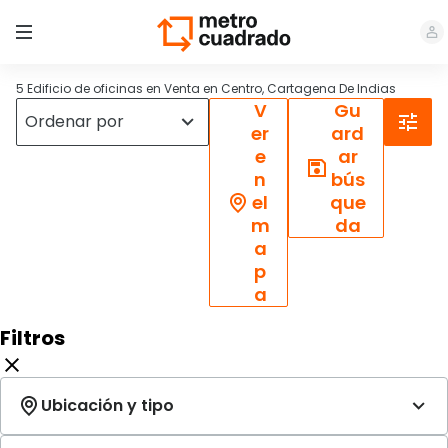
5 Edificio de oficinas en Venta en Centro, Cartagena De Indias
V
Gu
er
ard
e
ar
n
bús
el
que
m
da
a
p
a
Filtros