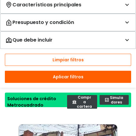
Limpiar filtros
Aplicar filtros
Compr
Simula
Soluciones de crédito
a
dores
Metrocuadrado
cartera