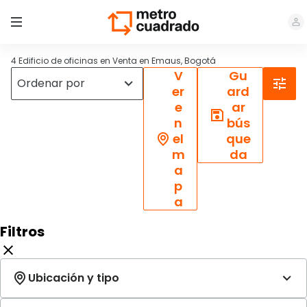
4 Edificio de oficinas en Venta en Emaus, Bogotá
V
Gu
er
ard
e
ar
n
bús
el
que
m
da
a
p
a
Filtros