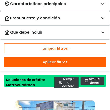
Limpiar filtros
Aplicar filtros
Compr
Simula
Soluciones de crédito
a
dores
Metrocuadrado
cartera