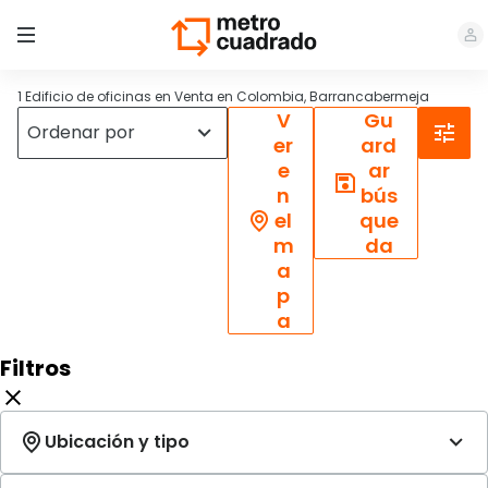
1 Edificio de oficinas en Venta en Colombia, Barrancabermeja
V
Gu
er
ard
e
ar
n
bús
el
que
m
da
a
p
a
Filtros