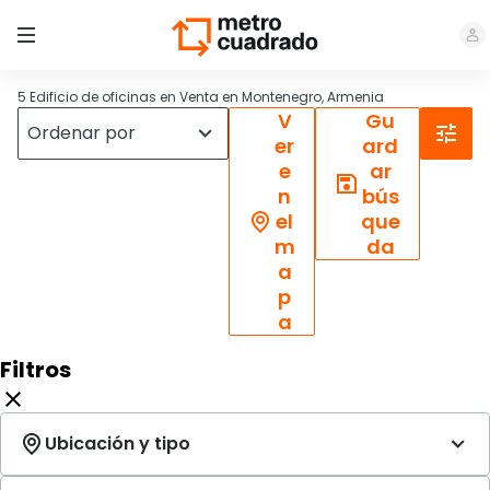
5 Edificio de oficinas en Venta en Montenegro, Armenia
V
Gu
er
ard
e
ar
n
bús
el
que
m
da
a
p
a
Filtros