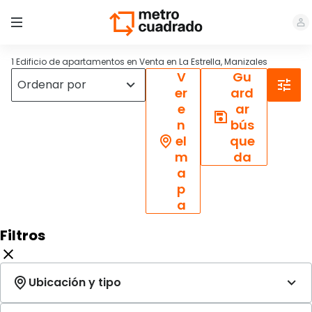
1 Edificio de apartamentos en Venta en La Estrella, Manizales
V
Gu
er
ard
e
ar
n
bús
el
que
m
da
a
p
a
Filtros