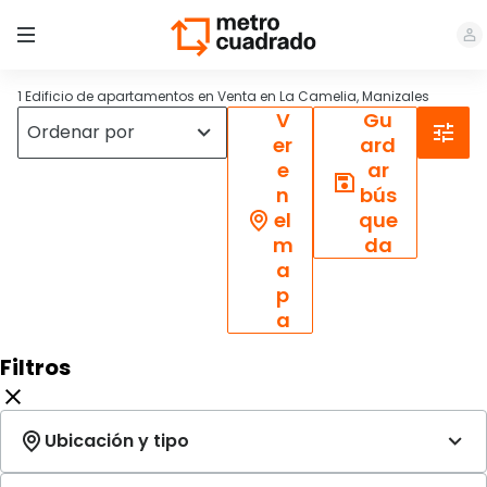
1 Edificio de apartamentos en Venta en La Camelia, Manizales
V
Gu
er
ard
e
ar
n
bús
el
que
m
da
a
p
a
Filtros