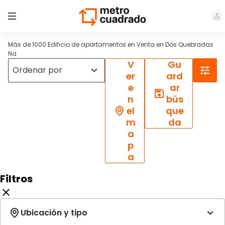
Más de 1000 Edificio de apartamentos en Venta en Dos Quebradas
Na
V
Gu
er
ard
e
ar
n
bús
el
que
m
da
a
p
a
Filtros