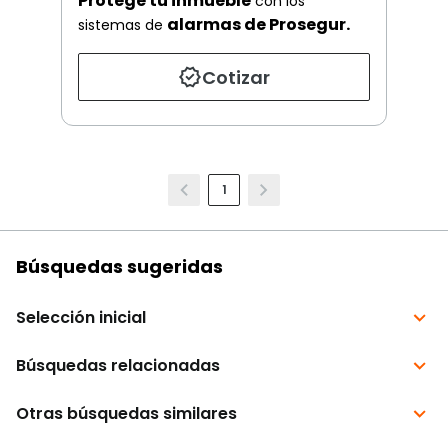
Protege tu inmueble
con los
alarmas de Prosegur.
sistemas de
Cotizar
1