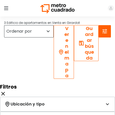
3 Edificio de apartamentos en Venta en Girardot
V
Gu
er
ard
e
ar
n
bús
el
que
m
da
a
p
a
Filtros