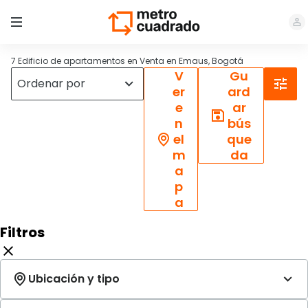
7 Edificio de apartamentos en Venta en Emaus, Bogotá
V
Gu
er
ard
e
ar
n
bús
el
que
m
da
a
p
a
Filtros