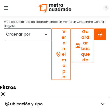
Más de 10 Edificio de apartamentos en Venta en Chapinero Central,
Bogotá
V
Gu
er
ard
e
ar
n
bús
el
que
m
da
a
p
a
Filtros