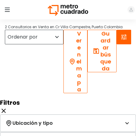
2 Consultorios en Venta en Cr Villa Campestre, Puerto Colombia
V
Gu
er
ard
e
ar
n
bús
el
que
m
da
a
p
a
Filtros