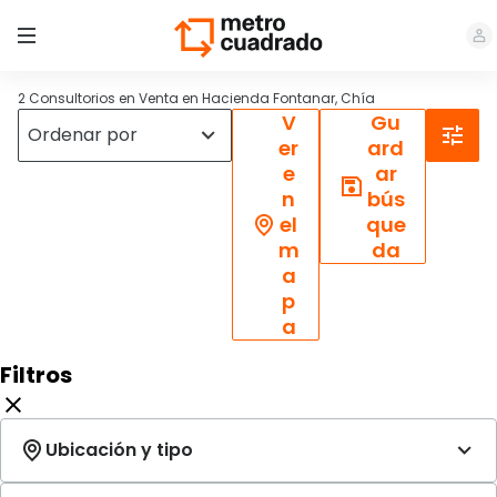
2 Consultorios en Venta en Hacienda Fontanar, Chía
V
Gu
er
ard
e
ar
n
bús
el
que
m
da
a
p
a
Filtros