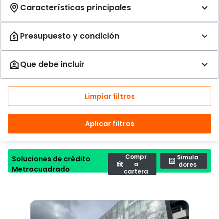
Limpiar filtros
Aplicar filtros
Compr
Simula
Soluciones de crédito
a
dores
Metrocuadrado
cartera