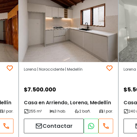
Lorena | Noroccidente | Medellín
Lorena 
$
7.500.000
$
5.5
ellín
Casa en Arriendo, Lorena, Medellín
Casa 
Contactar