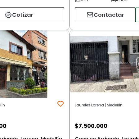
Cotizar
Contactar
lín
Laureles Lorena | Medellín
000
$
7.500.000
riendo, Lorena, Medellín
Casa en Arriendo, Laurel