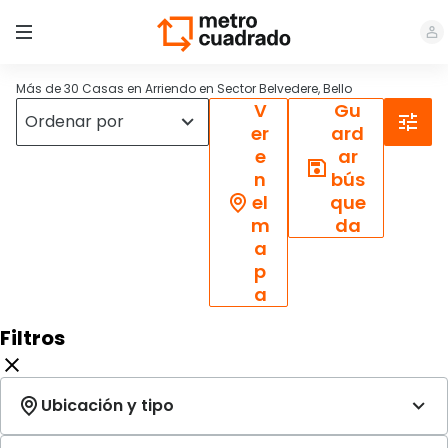
Más de 30 Casas en Arriendo en Sector Belvedere, Bello
V
Gu
er
ard
e
ar
n
bús
el
que
m
da
a
p
a
Filtros