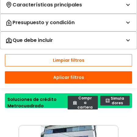
Limpiar filtros
Aplicar filtros
Compr
Simula
Soluciones de crédito
a
dores
Metrocuadrado
cartera