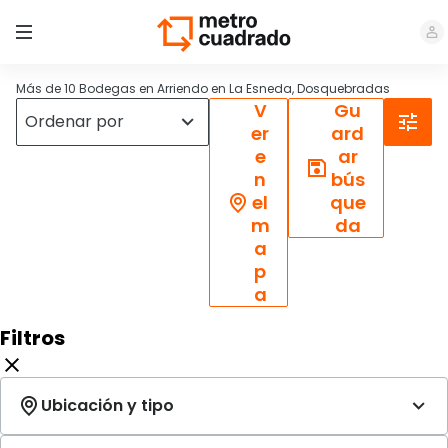
Más de 10 Bodegas en Arriendo en La Esneda, Dosquebradas
V
Gu
er
ard
e
ar
n
bús
el
que
m
da
a
p
a
Filtros