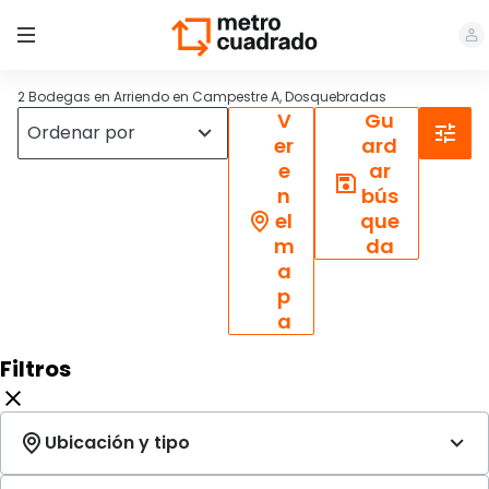
2 Bodegas en Arriendo en Campestre A, Dosquebradas
V
Gu
er
ard
e
ar
n
bús
el
que
m
da
a
p
a
Filtros