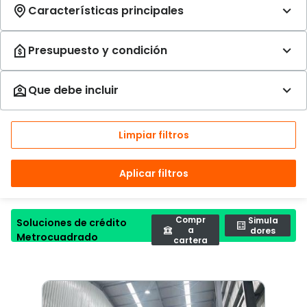
Limpiar filtros
Aplicar filtros
Compr
Simula
Soluciones de crédito
a
dores
Metrocuadrado
cartera