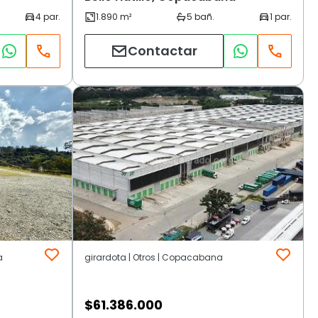
Contactar
a
girardota | Otros | Copacabana
$
61.386.000