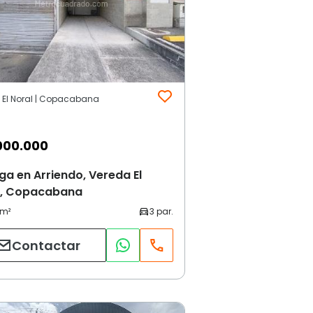
 El Noral | Copacabana
000.000
a en Arriendo, Vereda El
l, Copacabana
Contactar