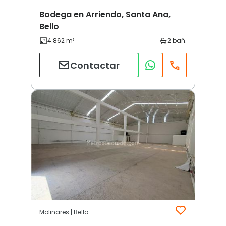
Bodega en Arriendo, Santa Ana,
Bello
Contactar
Molinares | Bello