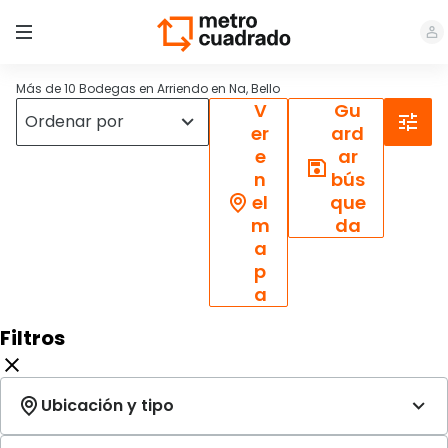
Más de 10 Bodegas en Arriendo en Na, Bello
V
Gu
er
ard
e
ar
n
bús
el
que
m
da
a
p
a
Filtros