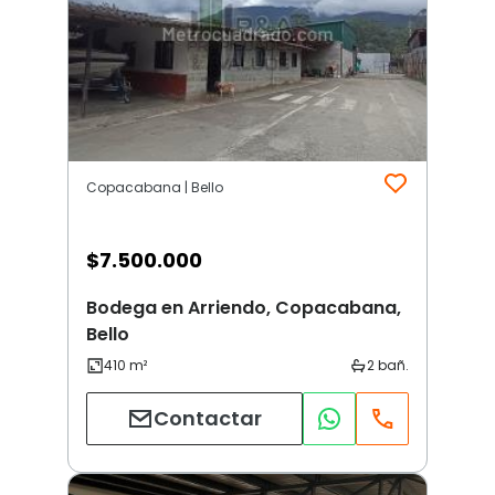
Copacabana | Bello
$
7.500.000
Bodega en Arriendo, Copacabana,
Bello
Contactar