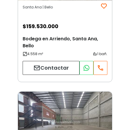
Santa Ana | Bello
$
159.530.000
Bodega en Arriendo, Santa Ana,
Bello
Contactar