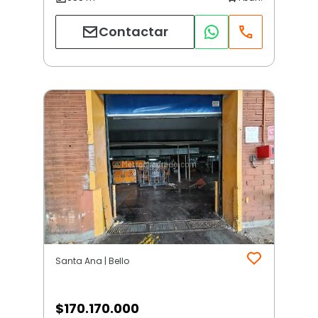
Contactar
Santa Ana | Bello
$
170.170.000