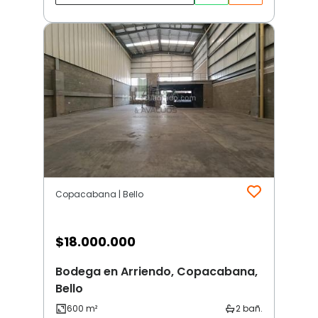
Copacabana | Bello
$
18.000.000
Bodega en Arriendo, Copacabana,
Bello