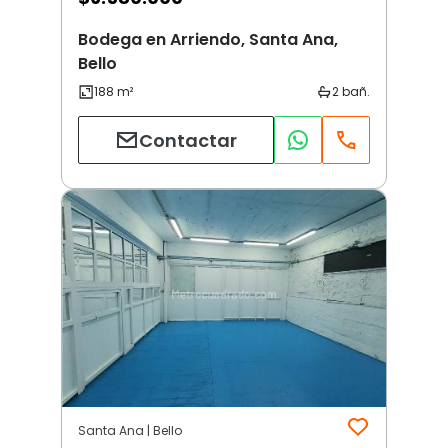
Bodega en Arriendo, Santa Ana,
Bello
Contactar
Santa Ana | Bello