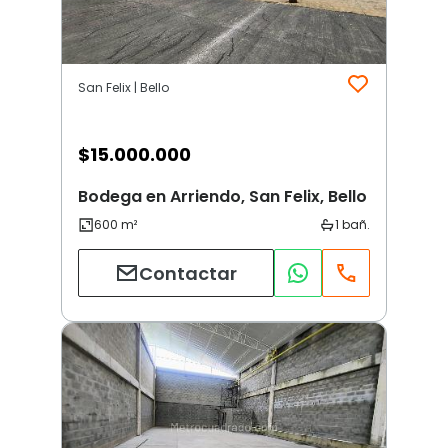
San Felix | Bello
$
15.000.000
Bodega en Arriendo, San Felix, Bello
Contactar