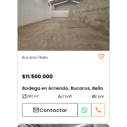
Bucaros | Bello
$
11.500.000
Bodega en Arriendo, Bucaros, Bello
Contactar