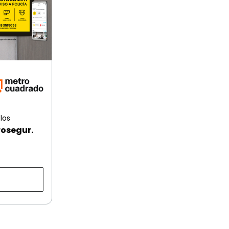
los
rosegur.