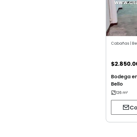
Cabañas | Bel
$
2.850.0
Bodega en
Bello
Co