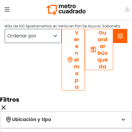
Más de 100 Apartamentos en Venta en Pan De Azucar, Sabaneta
V
Gu
er
ard
e
ar
n
bús
el
que
m
da
a
p
a
Filtros