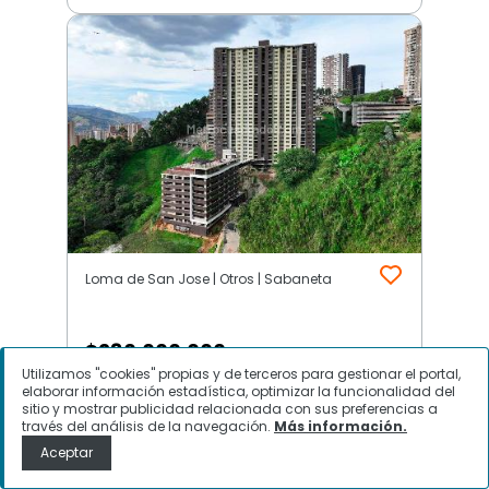
Loma de San Jose | Otros | Sabaneta
$
280.000.000
Utilizamos "cookies" propias y de terceros para gestionar el portal,
elaborar información estadística, optimizar la funcionalidad del
Apartamento en Venta, Loma de
sitio y mostrar publicidad relacionada con sus preferencias a
San Jose, Sabaneta
través del análisis de la navegación.
Más información.
Aceptar