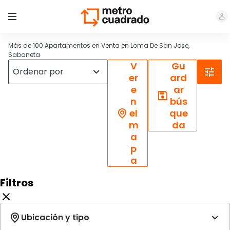
Más de 100 Apartamentos en Venta en Loma De San Jose,
Sabaneta
V
Gu
er
ard
e
ar
n
bús
el
que
m
da
a
p
a
Filtros