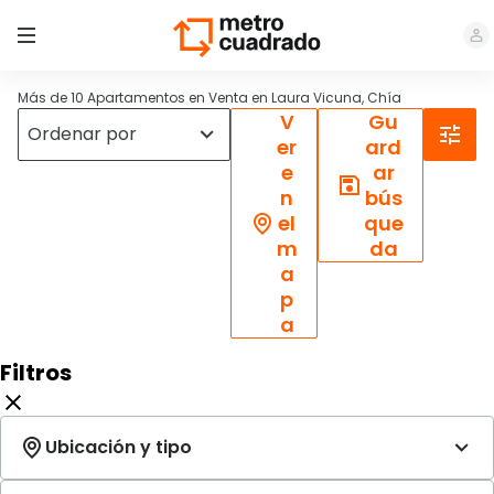
Más de 10 Apartamentos en Venta en Laura Vicuna, Chía
V
Gu
er
ard
e
ar
n
bús
el
que
m
da
a
p
a
Filtros