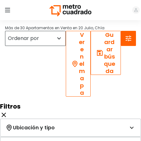
Más de 30 Apartamentos en Venta en 20 Julio, Chía
V
Gu
er
ard
e
ar
n
bús
el
que
m
da
a
p
a
Filtros