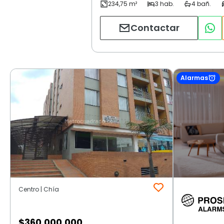
Contactar
Alarmas
Centro | Chía
$
360.000.000