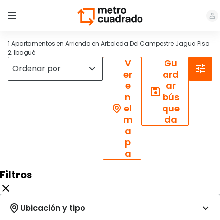
1 Apartamentos en Arriendo en Arboleda Del Campestre Jagua Piso
2, Ibagué
V
Gu
er
ard
e
ar
n
bús
el
que
m
da
a
p
a
Filtros