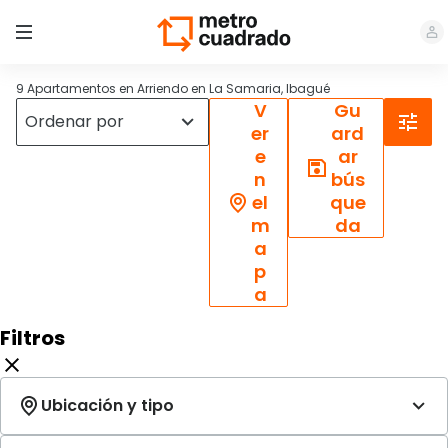
9 Apartamentos en Arriendo en La Samaria, Ibagué
V
Gu
er
ard
e
ar
n
bús
el
que
m
da
a
p
a
Filtros