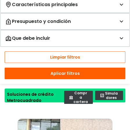
Limpiar filtros
Aplicar filtros
Compr
Simula
Soluciones de crédito
a
dores
Metrocuadrado
cartera