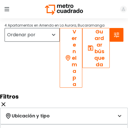
4 Apartamentos en Arriendo en La Aurora, Bucaramanga
V
Gu
er
ard
e
ar
n
bús
el
que
m
da
a
p
a
Filtros