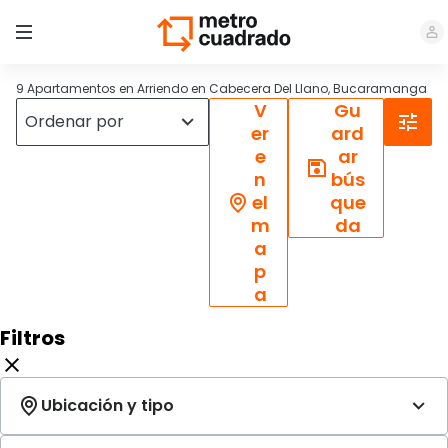
9 Apartamentos en Arriendo en Cabecera Del Llano, Bucaramanga
V
Gu
er
ard
e
ar
n
bús
el
que
m
da
a
p
a
Filtros