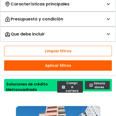
Limpiar filtros
Aplicar filtros
Compr
Simula
Soluciones de crédito
a
dores
Metrocuadrado
cartera