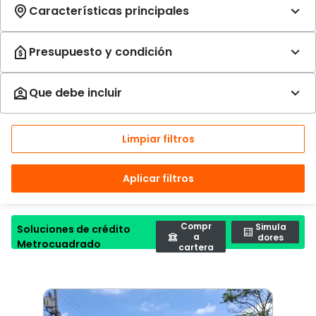
Limpiar filtros
Aplicar filtros
Compr
Simula
Soluciones de crédito
a
dores
Metrocuadrado
cartera