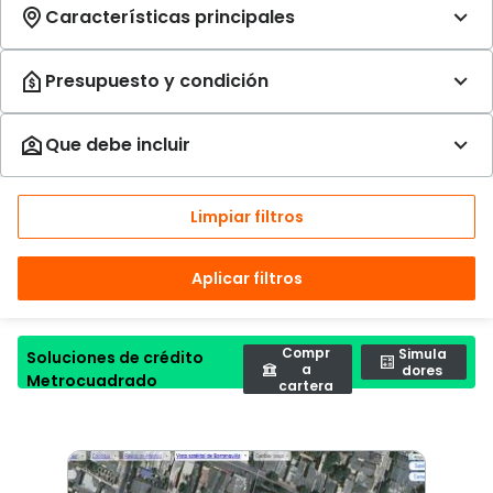
Limpiar filtros
Aplicar filtros
Compr
Simula
Soluciones de crédito
a
dores
Metrocuadrado
cartera