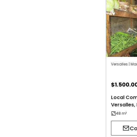
Versalles | Ma
$
1.500.0
Local Com
Versalles,
Co