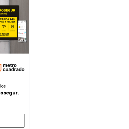
los
rosegur.