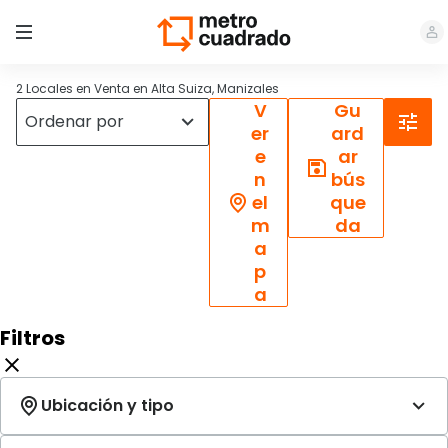
2 Locales en Venta en Alta Suiza, Manizales
V
Gu
er
ard
e
ar
n
bús
el
que
m
da
a
p
a
Filtros