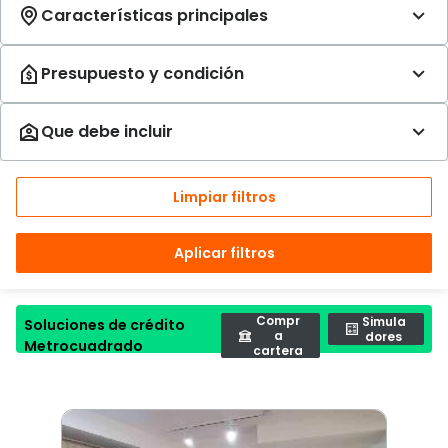
Limpiar filtros
Aplicar filtros
Compr
Simula
Soluciones de crédito
a
dores
Metrocuadrado
cartera