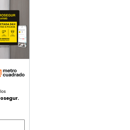
los
rosegur.