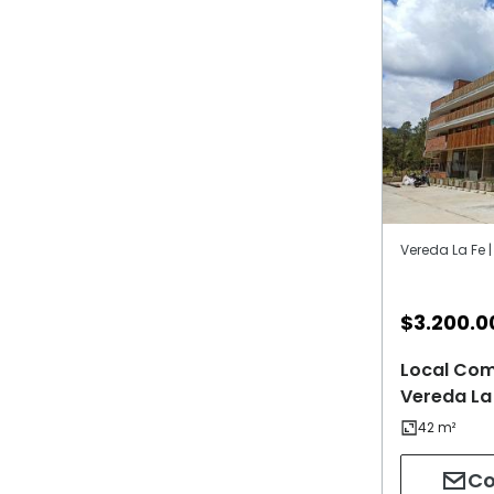
Vereda La Fe |
$
3.200.0
Local Come
Vereda La 
Co