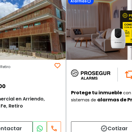
Alarmas
 Retiro
00
Protege tu inmueble
con 
rcial en Arriendo,
alarmas de P
sistemas de
Fe, Retiro
ntactar
Cotizar