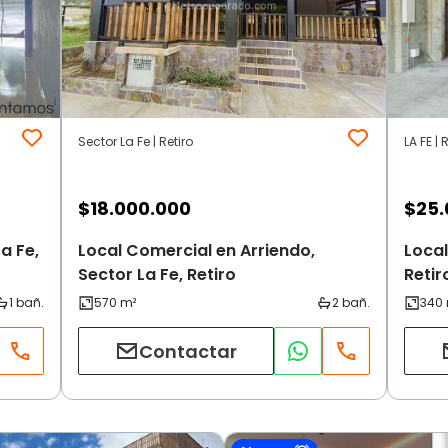
Sector La Fe | Retiro
LA FE | 
$
18.000.000
$
25.
a Fe,
Local Comercial en Arriendo,
Local
Sector La Fe, Retiro
Retir
Contactar