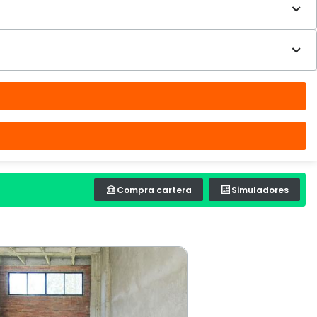
Compra cartera
Simuladores