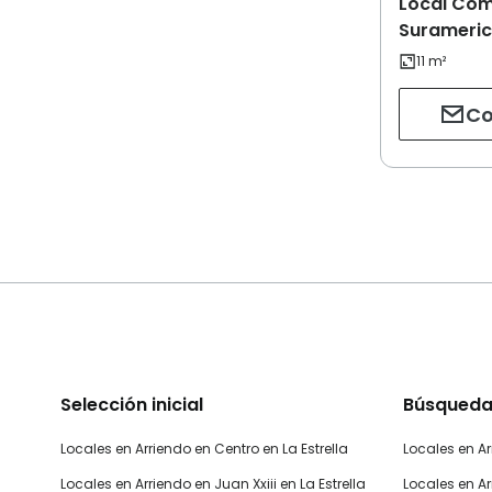
Local Come
Suramerica
Co