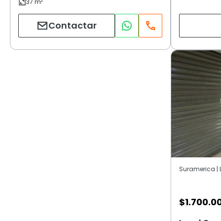
Contactar
Suramerica | L
$
1.700.0