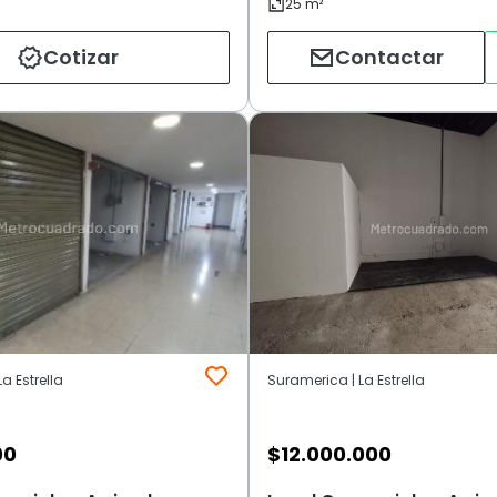
Cotizar
Contactar
a Estrella
Suramerica | La Estrella
00
$
12.000.000