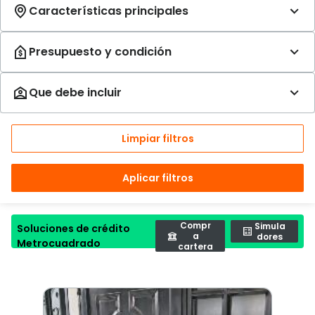
Limpiar filtros
Aplicar filtros
Compr
Simula
Soluciones de crédito
a
dores
Metrocuadrado
cartera