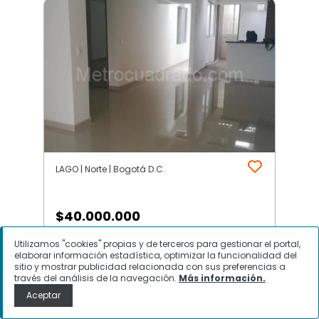
LAGO | Norte | Bogotá D.C.
$
40.000.000
Utilizamos "cookies" propias y de terceros para gestionar el portal,
Local Comercial en Arriendo, LAGO,
elaborar información estadística, optimizar la funcionalidad del
Bogotá D.C.
sitio y mostrar publicidad relacionada con sus preferencias a
través del análisis de la navegación.
Más información.
Aceptar
Contactar