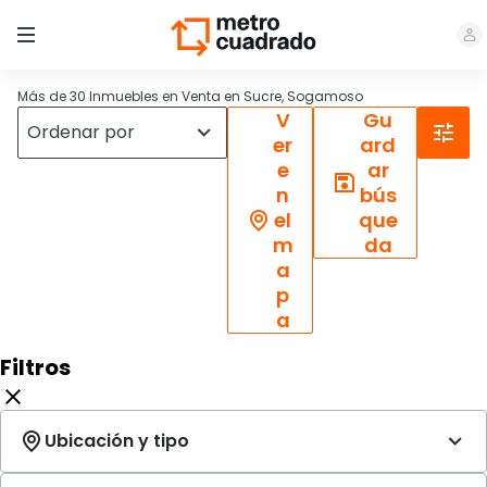
Más de 30 Inmuebles en Venta en Sucre, Sogamoso
V
Gu
er
ard
e
ar
n
bús
el
que
m
da
a
p
a
Filtros